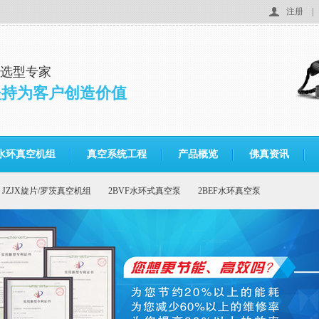
注册
|
泵选型专家
坚持为客户创造价值
水环真空机组
真空系统工程
产品概览
佛真资讯
JZJX旋片/罗茨真空机组
2BVF水环式真空泵
2BEF水环真空泵